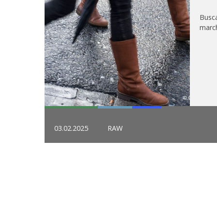
Busc
march
03.02.2025
RAW